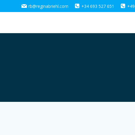
Zum
rb@reginabriehl.com
+34 693 527 651
+49
Inhalt
springen